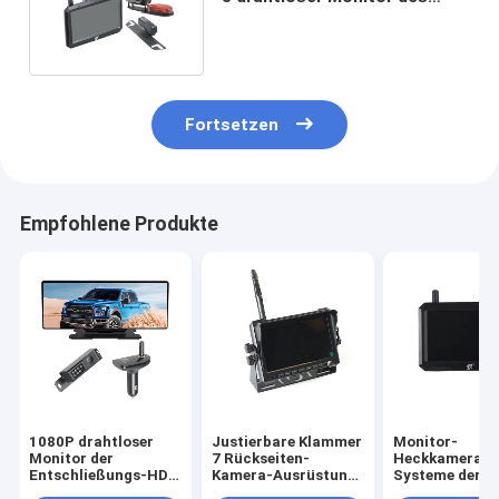
Zoll-Farbbildschirm-HD
Fortsetzen
Empfohlene Produkte
1080P drahtloser
Justierbare Klammer
Monitor-
Monitor der
7 Rückseiten-
Heckkamera-
Entschließungs-HD,
Kamera-Ausrüstung
Systeme der 5 
der Kamera 12 Zoll
des Zoll RV-Kamera-
Farbeip68 HD