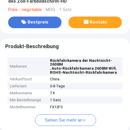
des Zoll-Farbbildschirm-HD
Preis：negotiable
MOQ：1 Satz
Bestpreis
Kontakt
Produkt-Beschreibung
Rückfahrkamera der Nachtsicht-
26DBM
Markieren
,
,
Auto-Rückfahrkamera 26DBM Wifi
ROHS-Nachtsicht-Rückfahrkamera
Herkunftsort
China
Lieferzeit
5-8 Tage
Markenname
TX
Min Bestellmenge
1 Satz
Modellnummer
FX12F3
Sehen Sie mehr an