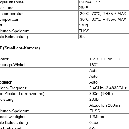
ungsaufnahme
150mA/12V
eistung
26dB
bstemperatur
-20℃--70℃, RH85% MAX
emperatur
-30℃--80℃, RH85% MAX
ht
430g
itungs-Spektrum
FHSS
le Beleuchtung
0Lux
 (Smalllest-Kamera)
ensor
1/2.7' ‚COMS HD
htungs-Winkel
160°
Auto
Auto
gleich
Auto
ions-Frequenz
2.4GHz--2.4835GHz
be-Abstand (grenzenfrei)
300m (984ft)
eistung
23dB
Abzüglich 200ms
itungs-Spektrum
FHSS
geschwindigkeit
12Mbps
le Beleuchtung
0Lux
ichtabstand
4-5m