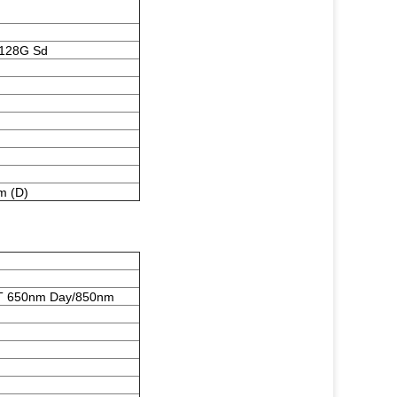
/128G Sd
m (D)
T 650nm Day/850nm