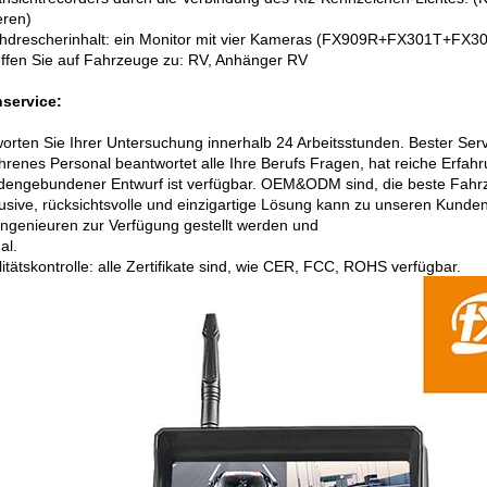
ieren)
hdrescherinhalt: ein Monitor mit vier Kameras (FX909R+FX301T+F
effen Sie auf Fahrzeuge zu: RV, Anhänger RV
service:
orten Sie Ihrer Untersuchung innerhalb 24 Arbeitsstunden. Bester Se
ahrenes Personal beantwortet alle Ihre Berufs Fragen, hat reiche Erfah
dengebundener Entwurf ist verfügbar. OEM&ODM sind, die beste Fah
lusive, rücksichtsvolle und einzigartige Lösung kann zu unseren Kund
ingenieuren zur Verfügung gestellt werden und
al.
itätskontrolle: alle Zertifikate sind, wie CER, FCC, ROHS verfügbar.