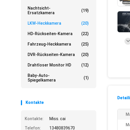
Nachtsicht-
(19)
Ersatzkamera
LKW-Heckkamera
(20)
HD-Rückseiten-Kamera
(22)
Fahrzeug-Heckkamera
(25)
DVR-Rückseiten-Kamera
(20)
Drahtloser Monitor HD
(12)
Baby-Auto-
(1)
Spiegelkamera
Detail
Kontakte
Ma
Kontakte:
Miss. cai
Ma
Telefon:
13480839670