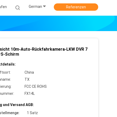
German
ufen
Referenzen
sicht 10m-Auto-Rückfahrkamera-LKW DVR 7
IPS-Schirm
tdetails:
ftsort:
China
nname:
TX
zierung:
FCC CE ROHS
lnummer:
FX14L
g und Versand AGB:
stellmenge:
1 Satz