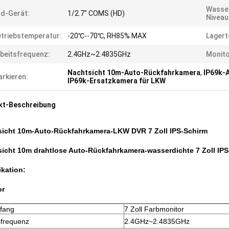
Wasse
ld-Gerät:
1/2.7" COMS (HD)
Niveau
triebstemperatur:
-20℃--70℃, RH85% MAX
Lagert
beitsfrequenz:
2.4GHz~2.4835GHz
Monito
Nachtsicht 10m-Auto-Rückfahrkamera
,
IP69k-
rkieren:
IP69k-Ersatzkamera für LKW
kt-Beschreibung
sicht 10m-Auto-Rückfahrkamera-LKW DVR 7 Zoll IPS-Schirm
icht 10m drahtlose Auto-Rückfahrkamera-wasserdichte 7 Zoll IP
ikation:
or
fang
7 Zoll Farbmonitor
sfrequenz
2.4GHz~2.4835GHz