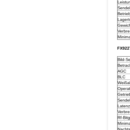
Leist
Sendel
Betrie
Lagert
Gewic
Verbre
Minima
FX922T
Bild-S
Betrac
AGC
BLC
Weißab
Operat
Getrie
Sendel
Latenz
Verbre
Rf-Bit
Minima
Nachts