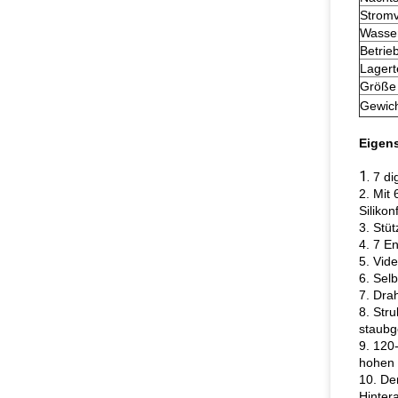
Strom
Wasser
Betrie
Lagert
Größe
Gewic
Eigen
1.
7 di
2. Mit
Silikon
3. Stü
4. 7 E
5. Vid
6. Sel
7. Dra
8. Str
staubge
9. 120
hohen 
10. De
Hinter