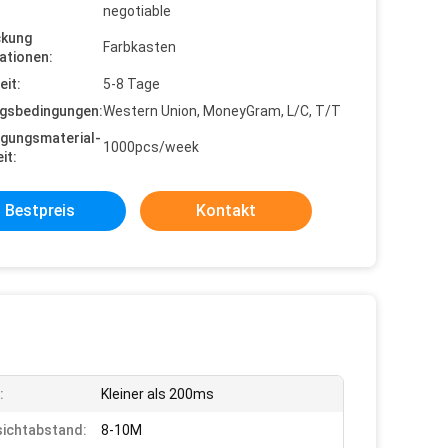
negotiable
ckung
Farbkasten
ationen:
eit:
5-8 Tage
gsbedingungen:
Western Union, MoneyGram, L/C, T/T
gungsmaterial-
1000pcs/week
it:
Bestpreis
Kontakt
:
Kleiner als 200ms
ichtabstand:
8-10M