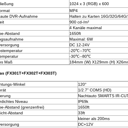
ließung
1024 x 3 (RGB) x 600
ormat
MP4
baute DVR-Aufnahme
Halten zu Karten 16G/32G/64G
eit
900 cd-/m²
4 Kanäle maximal
be-Abstand
1650ft
ungsaufnahme
Maximal: 6W
versorgung
DC 12-24V
bstemperatur
-20℃--70℃
emperatur
-30℃--80℃
es Maß
184mm (W) X129mm (H) X26m
as (FX301T+FX302T+FX303T)
htungs-Winkel
120°
erät
1/2.7" COMS (HD)
uerung
Nachtauto SMARTS IR-CU
dichtes Niveau
IP69k
be-Abstand (grenzenfrei)
1650ft
icht-Abstand
33ft
kleiner als 200ms
versorgung
DC+12V