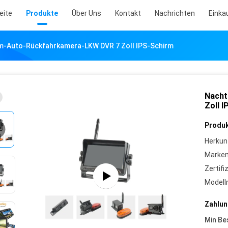
eite
Produkte
Über Uns
Kontakt
Nachrichten
Einka
m-Auto-Rückfahrkamera-LKW DVR 7 Zoll IPS-Schirm
Nacht
Zoll 
Produk
Herkun
Marke
Zertifi
Model
Zahlun
Min Be