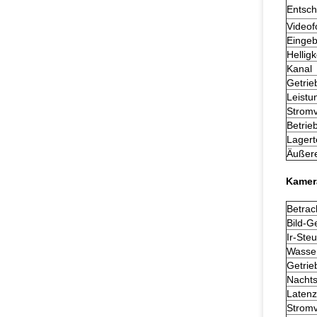
Entsch
Videof
Einge
Helligk
Kanal
Getrie
Leist
Strom
Betrie
Lagert
Äußer
Kamer
Betrac
Bild-G
Ir-Ste
Wasser
Getrie
Nachts
Latenz
Strom