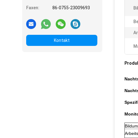
Faxen:
86-0755-23009693
Bi
Be
Ar
Kontakt
Ma
Produ
Nacht
Nachts
Spezif
Monit
Bildum
Arbeit