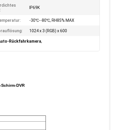
rdichtes
IP69K
:
emperatur:
-30℃--80℃, RH85% MAX
rauflösung:
1024 x 3 (RGB) x 600
Auto-Rückfahrkamera
,
S-Schirm-DVR