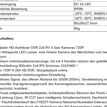
versorgung
DC 10-18V
dichte Bewertung
IP69K
bstemperatur
-20℃--70℃, RH85%
emperatur
-30℃--80℃, RH85%
85x28x27.5mm
ht
90g
schaften:
gitaler HD drahtloser DVR Zoll RV 4 Satz Kameras 720P.
 6 Höhepunkt LED Lampe. eine hintere Kamera des Warnlichtes und zwei 
form.
tzkann mehrkanalkameraanzeige, bis mit 4 Kanälen stützen den geteilte
ntschließung 900cd/m Zoll IPS-Schirmes 1024*600 ².
eo 720P H.264 HD DVR, Stützplayback online.
bstdefinierende Umkehrungslinie Einstellung,
htloses Signal, das offener Abstand bis 1650ft (500m), Sendeleistung 
uktureller Imprägnierungsprozeß des Kameragebrauches, wasserdichtes
schützt, kratzfest.
-Grad-vollglasweitwinkelobjektiv, lichtempfindliches Element des Pixels
Leistung 11pcs. IR-CUT kann intelligente Schalternachtsicht, Nachtsic
r Flachdrahtentwurf des FX922T-Kamera-Netzanschlusskabel-Gebrauc
ansichtrecorders durch die Verbindung des Kfz-Kennzeichen-Lichtes. (