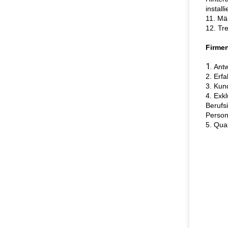
install
11. Mä
12. Tr
Firmen
1.
Antw
2. Erf
3. Kun
4. Exk
Berufs
Person
5. Qual