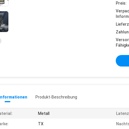
Preis:
Verpa
Inform
Lieferz
Zahlun
Versor
Fähigke
informationen
Produkt-Beschreibung
terial:
Metall
Latenz
rke:
TX
Nachts